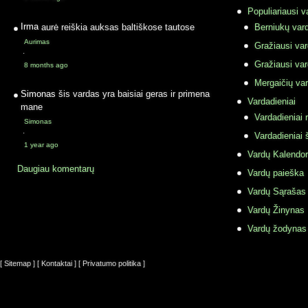
Populiariausi v
Irma
aurė reiškia auksas baltiškose tautose
Berniukų vard
Aurimas
Gražiausi va
·
Gražiausi va
8 months ago
Mergaičių var
Simonas
šis vardas yra baisiai geras ir primena
Vardadieniai
mane
Vardadieniai r
Simonas
·
Vardadieniai 
1 year ago
Vardų Kalendor
Daugiau komentarų
Vardų paieška
Vardų Sąrašas
Vardų Žinynas
Vardų žodynas
[ Sitemap ]
[ Kontaktai ]
[ Privatumo politika ]