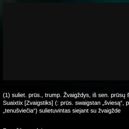
(1) suliet. prūs., trump. Žvaigždys, iš sen. prūsų
Suaixtix [Zvaigstiks] (: prūs. swaigstan „šviesą“, 
„tenušviečia“) sulietuvintas siejant su žvaigžde