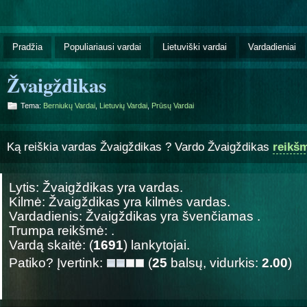
Pradžia
Populiariausi vardai
Lietuviški vardai
Vardadieniai
Žvaigždikas
Tema:
Berniukų Vardai
,
Lietuvių Vardai
,
Prūsų Vardai
Ką reiškia vardas Žvaigždikas ? Vardo Žvaigždikas
reikš
Lytis: Žvaigždikas yra
vardas.
Kilmė: Žvaigždikas yra
kilmės vardas.
Vardadienis: Žvaigždikas yra švenčiamas
.
Trumpa reikšmė: .
Vardą skaitė: (
1691
) lankytojai.
Patiko? Įvertink:
(
25
balsų, vidurkis:
2.00
)