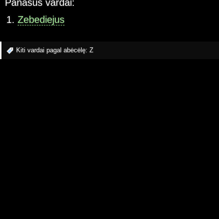
Panašūs vardai:
Zebediejus
Kiti vardai pagal abėcėlę:
Z