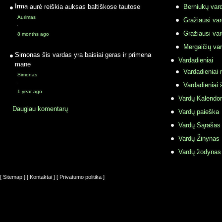
Irma
aurė reiškia auksas baltiškose tautose
Berniukų vard
Aurimas
Gražiausi va
·
Gražiausi va
8 months ago
Mergaičių var
Simonas
šis vardas yra baisiai geras ir primena
Vardadieniai
mane
Vardadieniai r
Simonas
·
Vardadieniai 
1 year ago
Vardų Kalendor
Daugiau komentarų
Vardų paieška
Vardų Sąrašas
Vardų Žinynas
Vardų žodynas
[ Sitemap ]
[ Kontaktai ]
[ Privatumo politika ]