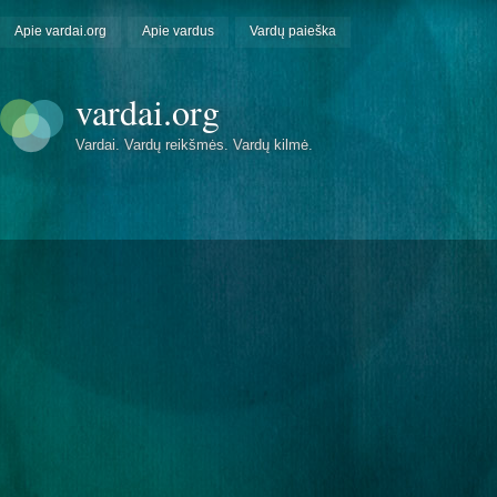
Apie vardai.org
Apie vardus
Vardų paieška
vardai.org
Vardai. Vardų reikšmės. Vardų kilmė.