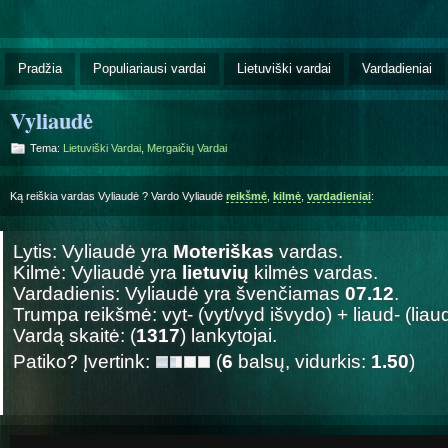
Pradžia
Populiariausi vardai
Lietuviški vardai
Vardadieniai
Vyliaudė
Tema:
Lietuviški Vardai
,
Mergaičių Vardai
Ką reiškia vardas Vyliaudė ? Vardo Vyliaudė
reikšmė
,
kilmė
,
vardadieniai
:
Lytis: Vyliaudė yra
Moteriškas
vardas.
Kilmė: Vyliaudė yra
lietuvių
kilmės vardas.
Vardadienis: Vyliaudė yra švenčiamas
07.12
.
Trumpa reikšmė: vyt- (vyt/vyd išvydo) + liaud- (liaud
Vardą skaitė: (
1317
) lankytojai.
Patiko? Įvertink:
(
6
balsų, vidurkis:
1.50
)