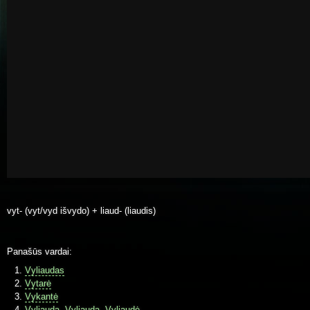
vyt- (vyt/vyd išvydo) + liaud- (liaudis)
Panašūs vardai:
Vyliaudas
Vytarė
Vykantė
Vyliauda, Vyliauda, Vyliaudė