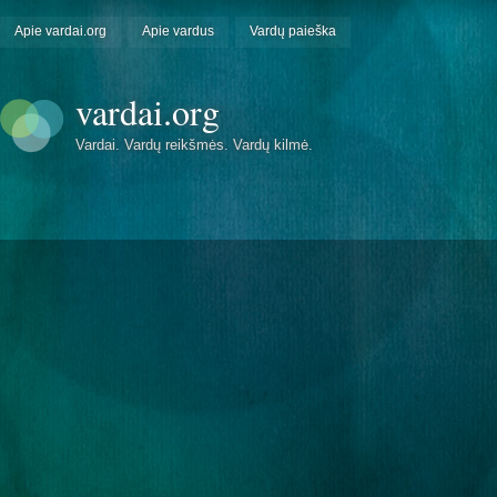
Apie vardai.org
Apie vardus
Vardų paieška
vardai.org
Vardai. Vardų reikšmės. Vardų kilmė.