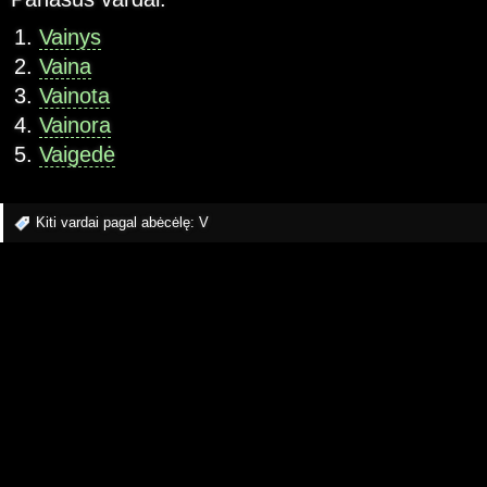
Vainys
Vaina
Vainota
Vainora
Vaigedė
Kiti vardai pagal abėcėlę:
V