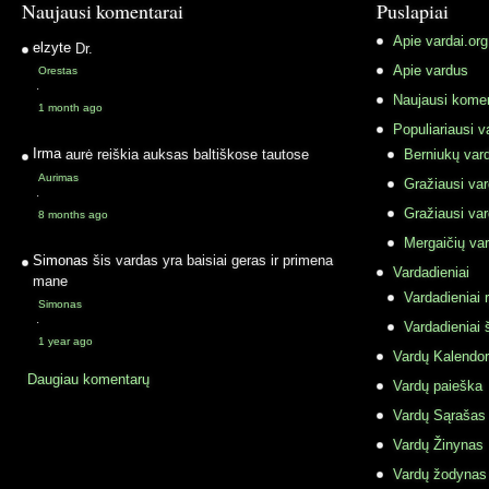
Naujausi komentarai
Puslapiai
Apie vardai.org
elzyte
Dr.
Apie vardus
Orestas
·
Naujausi komen
1 month ago
Populiariausi v
Irma
aurė reiškia auksas baltiškose tautose
Berniukų vard
Aurimas
Gražiausi va
·
Gražiausi va
8 months ago
Mergaičių var
Simonas
šis vardas yra baisiai geras ir primena
Vardadieniai
mane
Vardadieniai r
Simonas
·
Vardadieniai 
1 year ago
Vardų Kalendor
Daugiau komentarų
Vardų paieška
Vardų Sąrašas
Vardų Žinynas
Vardų žodynas