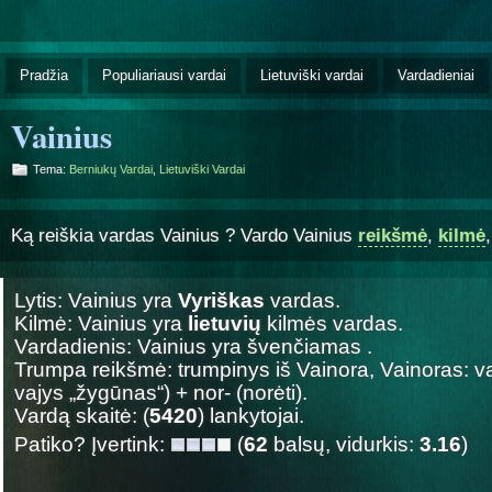
Pradžia
Populiariausi vardai
Lietuviški vardai
Vardadieniai
Vainius
Tema:
Berniukų Vardai
,
Lietuviški Vardai
Ką reiškia vardas Vainius ? Vardo Vainius
reikšmė
,
kilmė
Lytis: Vainius yra
Vyriškas
vardas.
Kilmė: Vainius yra
lietuvių
kilmės vardas.
Vardadienis: Vainius yra švenčiamas
.
Trumpa reikšmė: trumpinys iš Vainora, Vainoras: vai- 
vajys „žygūnas“) + nor- (norėti).
Vardą skaitė: (
5420
) lankytojai.
Patiko? Įvertink:
(
62
balsų, vidurkis:
3.16
)