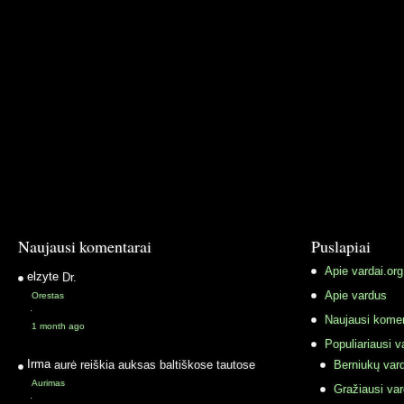
Naujausi komentarai
Puslapiai
Apie vardai.org
elzyte
Dr.
Apie vardus
Orestas
·
Naujausi komen
1 month ago
Populiariausi v
Irma
aurė reiškia auksas baltiškose tautose
Berniukų vard
Aurimas
Gražiausi va
·