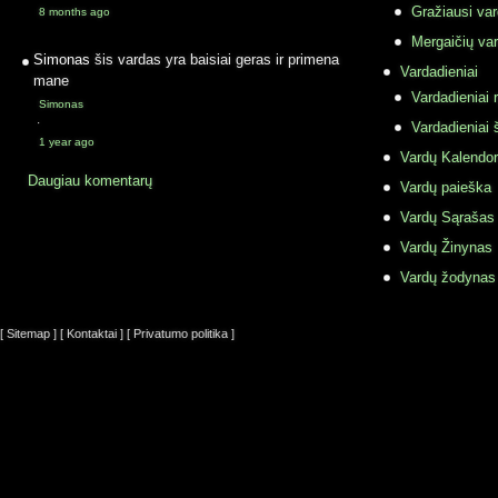
Gražiausi va
8 months ago
Mergaičių var
Simonas
šis vardas yra baisiai geras ir primena
Vardadieniai
mane
Vardadieniai r
Simonas
·
Vardadieniai 
1 year ago
Vardų Kalendor
Daugiau komentarų
Vardų paieška
Vardų Sąrašas
Vardų Žinynas
Vardų žodynas
[ Sitemap ]
[ Kontaktai ]
[ Privatumo politika ]