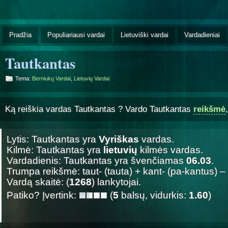
Pradžia
Populiariausi vardai
Lietuviški vardai
Vardadieniai
Tautkantas
Tema:
Berniukų Vardai
,
Lietuvių Vardai
Ką reiškia vardas Tautkantas ? Vardo Tautkantas
reikšmė
Lytis: Tautkantas yra
Vyriškas
vardas.
Kilmė: Tautkantas yra
lietuvių
kilmės vardas.
Vardadienis: Tautkantas yra švenčiamas
06.03
.
Trumpa reikšmė: taut- (tauta) + kant- (pa-kantus) – „
Vardą skaitė: (
1268
) lankytojai.
Patiko? Įvertink:
(
5
balsų, vidurkis:
1.60
)