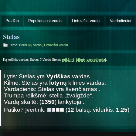
Pradžia
Populiariausi vardai
Lietuviški vardai
Vardadieniai
Stelas
Tema:
Berniukų Vardai
,
Lietuviški Vardai
Ką reiškia vardas Stelas ? Vardo Stelas
reikšmė
,
kilmė
,
vardadieniai
:
Lytis: Stelas yra
Vyriškas
vardas.
Kilmė: Stelas yra
lotynų
kilmės vardas.
Vardadienis: Stelas yra švenčiamas
.
Trumpa reikšmė: stella „žvaigždė“.
Vardą skaitė: (
1350
) lankytojai.
Patiko? Įvertink:
(
12
balsų, vidurkis:
1.25
)