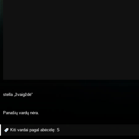
stella „žvaigždė“
Panašių vardų nėra.
Kiti vardai pagal abėcėlę:
S