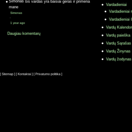
Simonas
šis vardas yra baisiai geras ir primena
Vardadieniai
mane
Vardadieniai r
Simonas
·
Vardadieniai 
1 year ago
Vardų Kalendor
Daugiau komentarų
Vardų paieška
Vardų Sąrašas
Vardų Žinynas
Vardų žodynas
[ Sitemap ]
[ Kontaktai ]
[ Privatumo politika ]