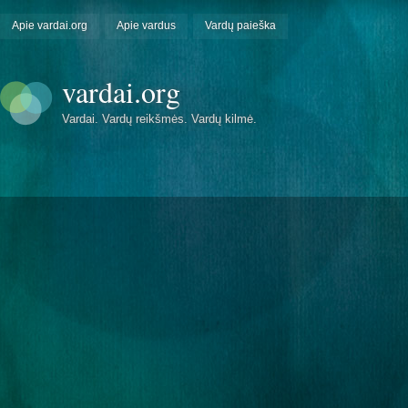
Apie vardai.org
Apie vardus
Vardų paieška
vardai.org
Vardai. Vardų reikšmės. Vardų kilmė.