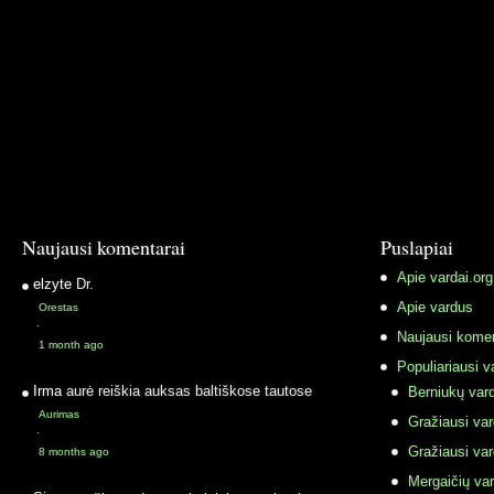
Naujausi komentarai
Puslapiai
Apie vardai.org
elzyte
Dr.
Apie vardus
Orestas
·
Naujausi komen
1 month ago
Populiariausi v
Irma
aurė reiškia auksas baltiškose tautose
Berniukų vard
Aurimas
Gražiausi va
·
Gražiausi va
8 months ago
Mergaičių var