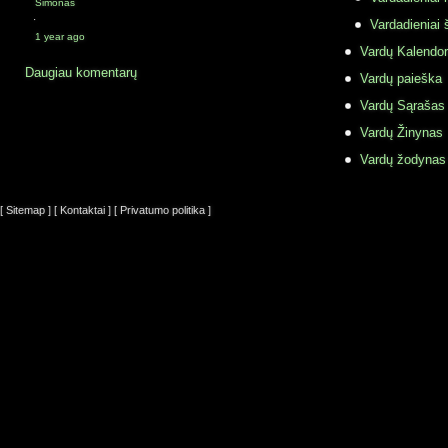
Simonas
·
Vardadieniai 
1 year ago
Vardų Kalendor
Daugiau komentarų
Vardų paieška
Vardų Sąrašas
Vardų Žinynas
Vardų žodynas
[ Sitemap ]
[ Kontaktai ]
[ Privatumo politika ]