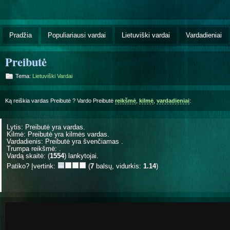
Pradžia
Populiariausi vardai
Lietuviški vardai
Vardadieniai
Preibutė
Tema:
Lietuviški Vardai
Ką reiškia vardas Preibutė ? Vardo Preibutė
reikšmė
,
kilmė
,
vardadieniai
:
Lytis: Preibutė yra
vardas.
Kilmė: Preibutė yra
kilmės vardas.
Vardadienis: Preibutė yra švenčiamas
.
Trumpa reikšmė: .
Vardą skaitė: (
1554
) lankytojai.
Patiko? Įvertink:
(
7
balsų, vidurkis:
1.14
)