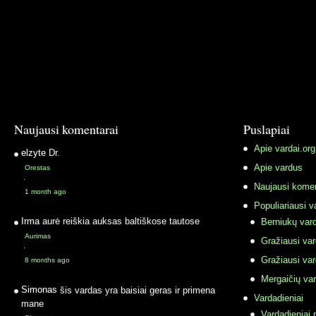
Naujausi komentarai
Puslapiai
Apie vardai.org
elzyte
Dr.
Apie vardus
Orestas
·
Naujausi komen
1 month ago
Populiariausi v
Irma
aurė reiškia auksas baltiškose tautose
Berniukų vard
Aurimas
Gražiausi va
·
Gražiausi va
8 months ago
Mergaičių var
Simonas
šis vardas yra baisiai geras ir primena
Vardadieniai
mane
Vardadieniai r