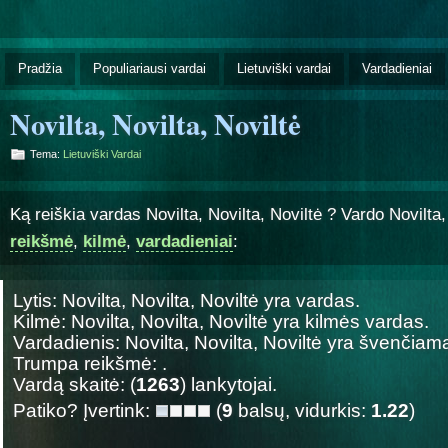
Pradžia
Populiariausi vardai
Lietuviški vardai
Vardadieniai
Novilta, Novilta, Noviltė
Tema:
Lietuviški Vardai
Ką reiškia vardas Novilta, Novilta, Noviltė ? Vardo Novilta,
reikšmė
,
kilmė
,
vardadieniai
:
Lytis: Novilta, Novilta, Noviltė yra
vardas.
Kilmė: Novilta, Novilta, Noviltė yra
kilmės vardas.
Vardadienis: Novilta, Novilta, Noviltė yra švenčia
Trumpa reikšmė: .
Vardą skaitė: (
1263
) lankytojai.
Patiko? Įvertink:
(
9
balsų, vidurkis:
1.22
)