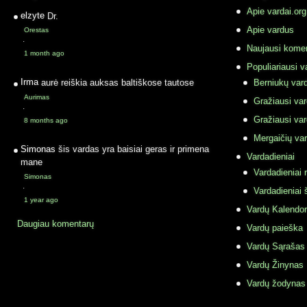
Apie vardai.org
elzyte
Dr.
Apie vardus
Orestas
·
Naujausi komen
1 month ago
Populiariausi v
Irma
aurė reiškia auksas baltiškose tautose
Berniukų vard
Aurimas
Gražiausi va
·
Gražiausi va
8 months ago
Mergaičių var
Simonas
šis vardas yra baisiai geras ir primena
Vardadieniai
mane
Vardadieniai r
Simonas
·
Vardadieniai 
1 year ago
Vardų Kalendor
Daugiau komentarų
Vardų paieška
Vardų Sąrašas
Vardų Žinynas
Vardų žodynas