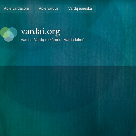
Apie vardai.org
Apie vardus
Vardų paieška
vardai.org
Vardai. Vardų reikšmės. Vardų kilmė.