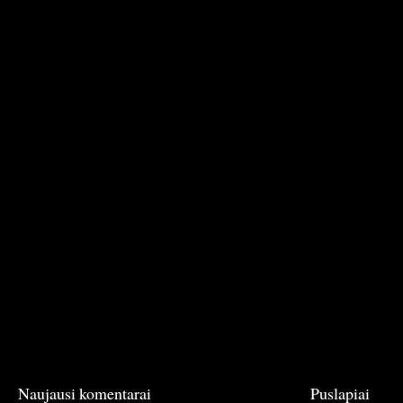
Naujausi komentarai
Puslapiai