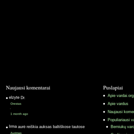
Naujausi komentarai
Puslapiai
Apie vardai.org
elzyte
Dr.
Apie vardus
Orestas
·
Naujausi komen
1 month ago
Populiariausi v
Irma
aurė reiškia auksas baltiškose tautose
Berniukų vard
Aurimas