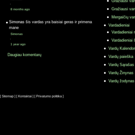
Gražiausi va
·
Gražiausi va
8 months ago
Mergaičių var
Simonas
šis vardas yra baisiai geras ir primena
Vardadieniai
mane
Vardadieniai r
Simonas
·
Vardadieniai 
1 year ago
Vardų Kalendor
Daugiau komentarų
Vardų paieška
Vardų Sąrašas
Vardų Žinynas
Vardų žodynas
[ Sitemap ]
[ Kontaktai ]
[ Privatumo politika ]