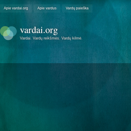
Apie vardai.org
Apie vardus
Vardų paieška
vardai.org
Vardai. Vardų reikšmės. Vardų kilmė.