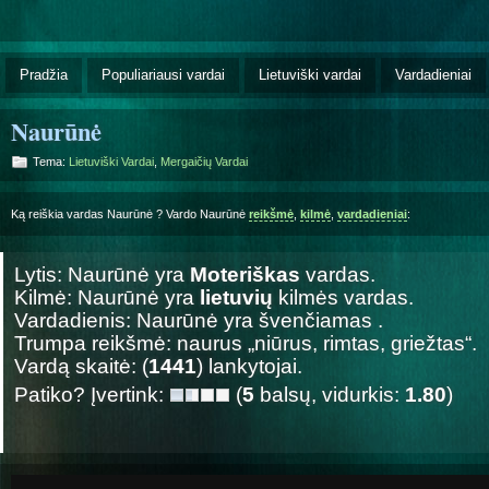
Pradžia
Populiariausi vardai
Lietuviški vardai
Vardadieniai
Naurūnė
Tema:
Lietuviški Vardai
,
Mergaičių Vardai
Ką reiškia vardas Naurūnė ? Vardo Naurūnė
reikšmė
,
kilmė
,
vardadieniai
:
Lytis: Naurūnė yra
Moteriškas
vardas.
Kilmė: Naurūnė yra
lietuvių
kilmės vardas.
Vardadienis: Naurūnė yra švenčiamas
.
Trumpa reikšmė: naurus „niūrus, rimtas, griežtas“.
Vardą skaitė: (
1441
) lankytojai.
Patiko? Įvertink:
(
5
balsų, vidurkis:
1.80
)