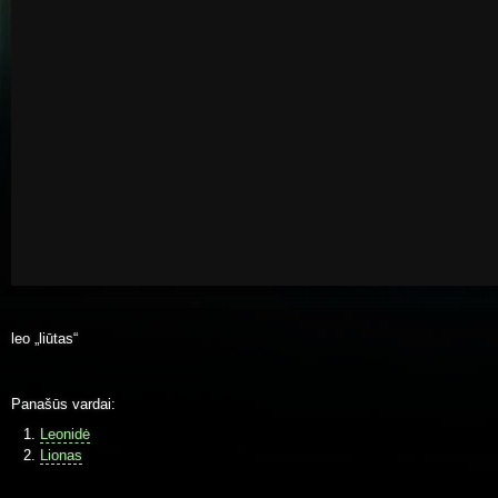
leo „liūtas“
Panašūs vardai:
Leonidė
Lionas