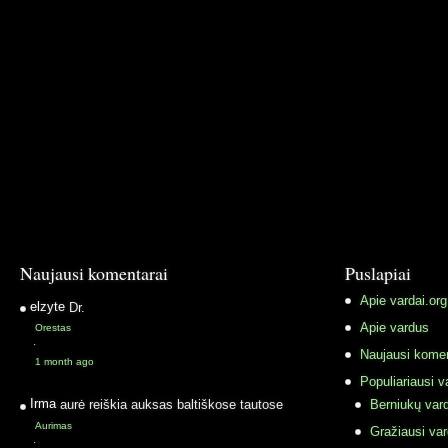
Naujausi komentarai
Puslapiai
Apie vardai.org
elzyte
Dr.
Apie vardus
Orestas
·
Naujausi komen
1 month ago
Populiariausi v
Irma
aurė reiškia auksas baltiškose tautose
Berniukų vard
Aurimas
Gražiausi va
·