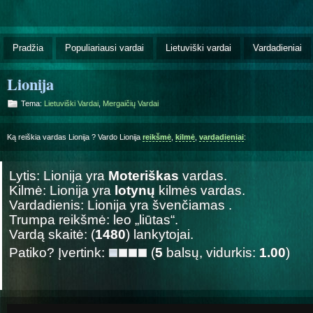
Pradžia
Populiariausi vardai
Lietuviški vardai
Vardadieniai
Lionija
Tema:
Lietuviški Vardai
,
Mergaičių Vardai
Ką reiškia vardas Lionija ? Vardo Lionija
reikšmė
,
kilmė
,
vardadieniai
:
Lytis: Lionija yra
Moteriškas
vardas.
Kilmė: Lionija yra
lotynų
kilmės vardas.
Vardadienis: Lionija yra švenčiamas
.
Trumpa reikšmė: leo „liūtas“.
Vardą skaitė: (
1480
) lankytojai.
Patiko? Įvertink:
(
5
balsų, vidurkis:
1.00
)