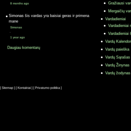
Gražiausi va
8 months ago
Mergaičių var
Simonas
šis vardas yra baisiai geras ir primena
Vardadieniai
mane
Vardadieniai r
Simonas
·
Vardadieniai 
1 year ago
Vardų Kalendor
Daugiau komentarų
Vardų paieška
Vardų Sąrašas
Vardų Žinynas
Vardų žodynas
[ Sitemap ]
[ Kontaktai ]
[ Privatumo politika ]