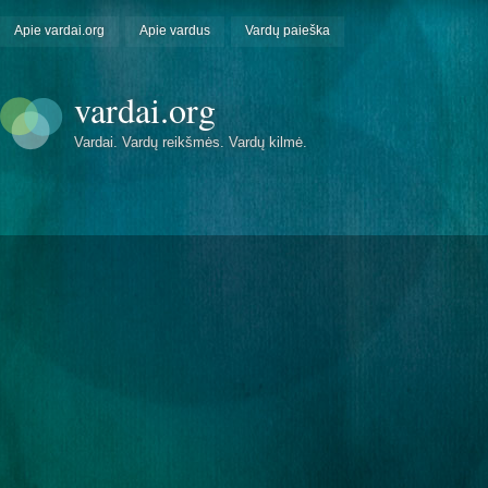
Apie vardai.org
Apie vardus
Vardų paieška
vardai.org
Vardai. Vardų reikšmės. Vardų kilmė.