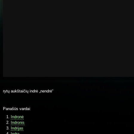
rytų aukštaičių indrė „nendrė“
Panašūs vardai:
Indronė
Indronis
Indrijas
Indra