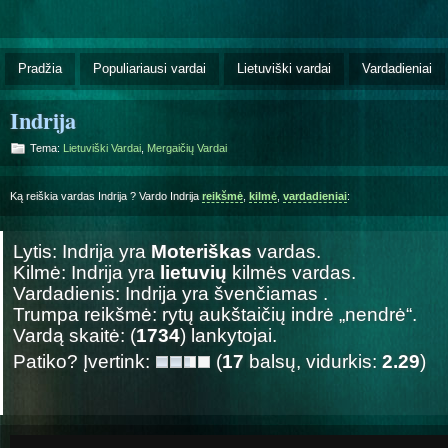
Pradžia
Populiariausi vardai
Lietuviški vardai
Vardadieniai
Indrija
Tema:
Lietuviški Vardai
,
Mergaičių Vardai
Ką reiškia vardas Indrija ? Vardo Indrija
reikšmė
,
kilmė
,
vardadieniai
:
Lytis: Indrija yra
Moteriškas
vardas.
Kilmė: Indrija yra
lietuvių
kilmės vardas.
Vardadienis: Indrija yra švenčiamas
.
Trumpa reikšmė: rytų aukštaičių indrė „nendrė“.
Vardą skaitė: (
1734
) lankytojai.
Patiko? Įvertink:
(
17
balsų, vidurkis:
2.29
)