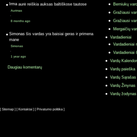
Irma
aurė reiškia auksas baltiškose tautose
Berniukų vard
Aurimas
Gražiausi va
·
Gražiausi va
8 months ago
Mergaičių var
Simonas
šis vardas yra baisiai geras ir primena
Vardadieniai
mane
Vardadieniai r
Simonas
·
Vardadieniai 
1 year ago
Vardų Kalendor
Daugiau komentarų
Vardų paieška
Vardų Sąrašas
Vardų Žinynas
Vardų žodynas
[ Sitemap ]
[ Kontaktai ]
[ Privatumo politika ]