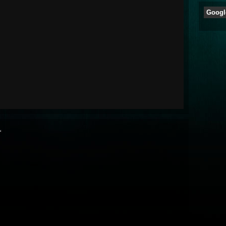
Googl
“