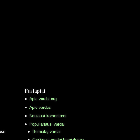
Puslapiai
Apie vardai.org
Apie vardus
Naujausi komentarai
Populiariausi vardai
ose
Berniukų vardai
Gražiausi vardai berniukams