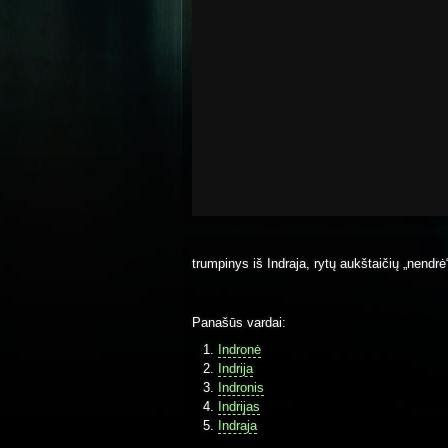
trumpinys iš Indraja, rytų aukštaičių „nendrė
Panašūs vardai:
Indronė
Indrija
Indronis
Indrijas
Indraja