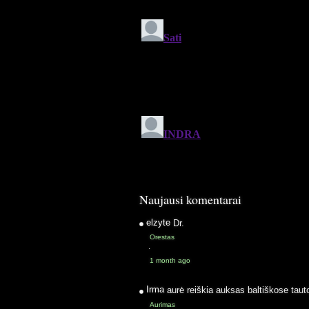
Naujausi komentarai
elzyte
Dr.
Orestas
·
1 month ago
Irma
aurė reiškia auksas baltiškose taut
Aurimas