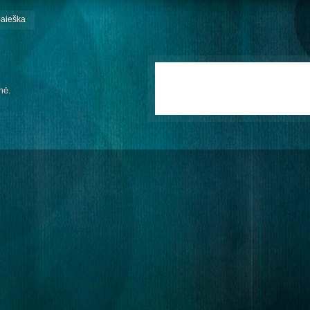
paieška
mė.