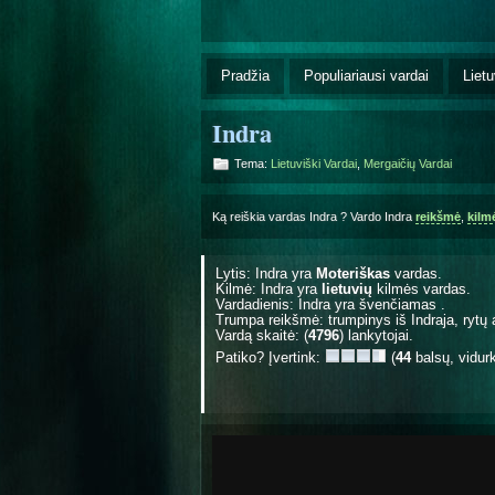
Pradžia
Populiariausi vardai
Lietu
Indra
Tema:
Lietuviški Vardai
,
Mergaičių Vardai
Ką reiškia vardas Indra ? Vardo Indra
reikšmė
,
kilm
Lytis: Indra yra
Moteriškas
vardas.
Kilmė: Indra yra
lietuvių
kilmės vardas.
Vardadienis: Indra yra švenčiamas
.
Trumpa reikšmė: trumpinys iš Indraja, rytų 
Vardą skaitė: (
4796
) lankytojai.
Patiko? Įvertink:
(
44
balsų, vidur