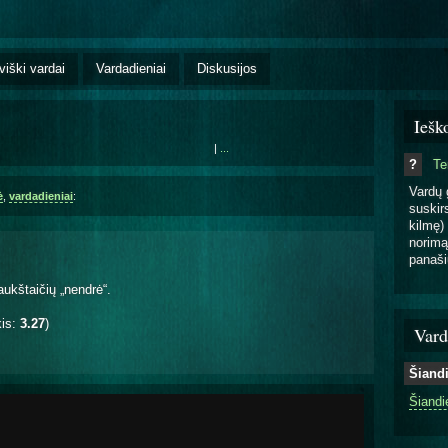
viški vardai
Vardadieniai
Diskusijos
Iešk
|
...
?
T
Vardų 
ė
,
vardadieniai
:
suskirs
kilmę) 
norimą
panaši
aukštaičių „nendrė“.
kis:
3.27
)
Vard
Šiand
Šiandi