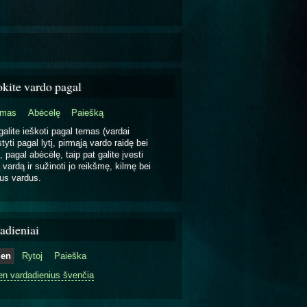
okite vardo pagal
emas
Abėcėlę
Paiešką
galite ieškoti pagal temas (vardai
tyti pagal lytį, pirmąją vardo raidę bei
, pagal abėcėlę, taip pat galite įvesti
 vardą ir sužinoti jo reikšmę, kilmę bei
us vardus.
adieniai
ien
Rytoj
Paieška
en vardadienius švenčia