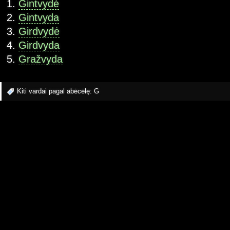
Gintvydė
Gintvyda
Girdvydė
Girdvyda
Gražvyda
Kiti vardai pagal abėcėlę:
G