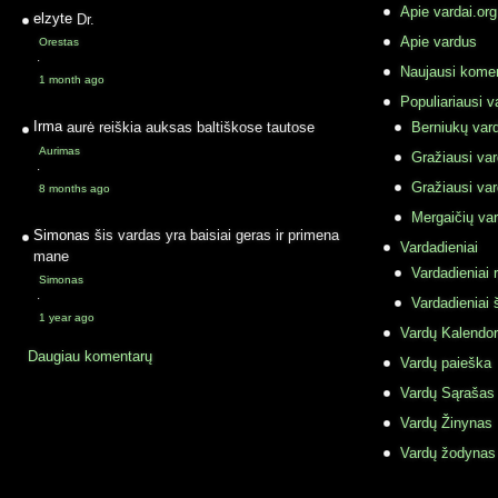
Apie vardai.org
elzyte
Dr.
Apie vardus
Orestas
·
Naujausi komen
1 month ago
Populiariausi v
Irma
aurė reiškia auksas baltiškose tautose
Berniukų vard
Aurimas
Gražiausi va
·
Gražiausi va
8 months ago
Mergaičių var
Simonas
šis vardas yra baisiai geras ir primena
Vardadieniai
mane
Vardadieniai r
Simonas
·
Vardadieniai 
1 year ago
Vardų Kalendor
Daugiau komentarų
Vardų paieška
Vardų Sąrašas
Vardų Žinynas
Vardų žodynas