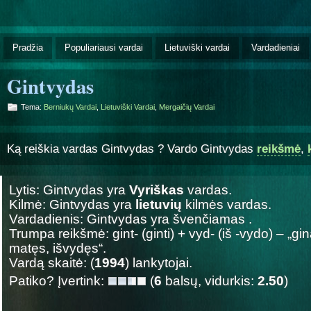
Pradžia
Populiariausi vardai
Lietuviški vardai
Vardadieniai
Gintvydas
Tema:
Berniukų Vardai
,
Lietuviški Vardai
,
Mergaičių Vardai
Ką reiškia vardas Gintvydas ? Vardo Gintvydas
reikšmė
,
Lytis: Gintvydas yra
Vyriškas
vardas.
Kilmė: Gintvydas yra
lietuvių
kilmės vardas.
Vardadienis: Gintvydas yra švenčiamas
.
Trumpa reikšmė: gint- (ginti) + vyd- (iš -vydo) – „gin
matęs, išvydęs“.
Vardą skaitė: (
1994
) lankytojai.
Patiko? Įvertink:
(
6
balsų, vidurkis:
2.50
)