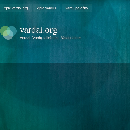
Apie vardai.org
Apie vardus
Vardų paieška
vardai.org
Vardai. Vardų reikšmės. Vardų kilmė.