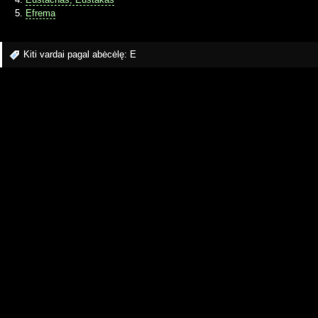
Efrema
Kiti vardai pagal abėcėlę:
E