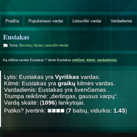
Pradžia
Populiariausi vardai
Lietuviški vardai
Vardadieniai
Eustakas
Tema:
Berniukų Vardai
,
Lietuviški Vardai
Ką reiškia vardas Eustakas ? Vardo Eustakas
reikšmė
,
kilmė
,
vardadieniai
:
Lytis: Eustakas yra
Vyriškas
vardas.
Kilmė: Eustakas yra
graikų
kilmės vardas.
Vardadienis: Eustakas yra švenčiamas
.
Trumpa reikšmė: „derlingas, gausus varpų“.
Vardą skaitė: (
1096
) lankytojai.
Patiko? Įvertink:
(
7
balsų, vidurkis:
1.43
)