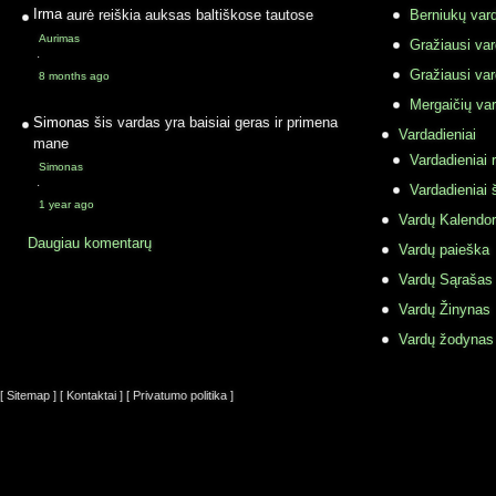
Irma
aurė reiškia auksas baltiškose tautose
Berniukų vard
Aurimas
Gražiausi va
·
Gražiausi va
8 months ago
Mergaičių var
Simonas
šis vardas yra baisiai geras ir primena
Vardadieniai
mane
Vardadieniai r
Simonas
·
Vardadieniai 
1 year ago
Vardų Kalendor
Daugiau komentarų
Vardų paieška
Vardų Sąrašas
Vardų Žinynas
Vardų žodynas
[ Sitemap ]
[ Kontaktai ]
[ Privatumo politika ]