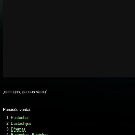
„derlingas, gausus varpų“
Panašūs vardai:
Eustachas
Eustachijus
Efremas
Eustachas, Eustakas