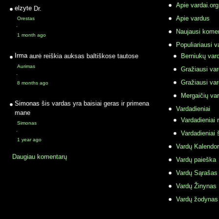
Apie vardai.org
elzyte
Dr.
Apie vardus
Orestas
·
Naujausi komen
1 month ago
Populiariausi v
Irma
aurė reiškia auksas baltiškose tautose
Berniukų vard
Aurimas
Gražiausi va
·
Gražiausi va
8 months ago
Mergaičių var
Simonas
šis vardas yra baisiai geras ir primena
Vardadieniai
mane
Vardadieniai r
Simonas
·
Vardadieniai 
1 year ago
Vardų Kalendor
Daugiau komentarų
Vardų paieška
Vardų Sąrašas
Vardų Žinynas
Vardų žodynas