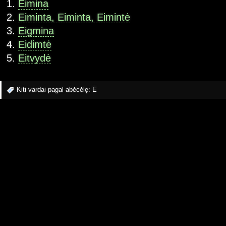
Eimina
Eiminta, Eiminta, Eimintė
Eigmina
Eidimtė
Eitvydė
Kiti vardai pagal abėcėlę:
E