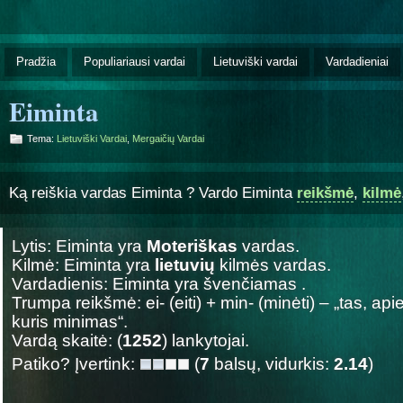
Pradžia
Populiariausi vardai
Lietuviški vardai
Vardadieniai
Eiminta
Tema:
Lietuviški Vardai
,
Mergaičių Vardai
Ką reiškia vardas Eiminta ? Vardo Eiminta
reikšmė
,
kilmė
Lytis: Eiminta yra
Moteriškas
vardas.
Kilmė: Eiminta yra
lietuvių
kilmės vardas.
Vardadienis: Eiminta yra švenčiamas
.
Trumpa reikšmė: ei- (eiti) + min- (minėti) – „tas, ap
kuris minimas“.
Vardą skaitė: (
1252
) lankytojai.
Patiko? Įvertink:
(
7
balsų, vidurkis:
2.14
)