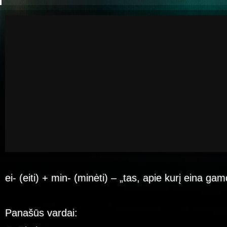
ei- (eiti) + min- (minėti) – „tas, apie kurį eina g
Panašūs vardai: